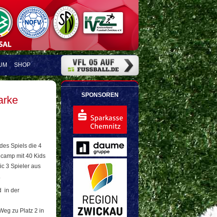
UM
SHOP
SPONSOREN
arke
es Spiels die 4
camp mit 40 Kids
ic 3 Spieler aus
.
d in der
Weg zu Platz 2 in