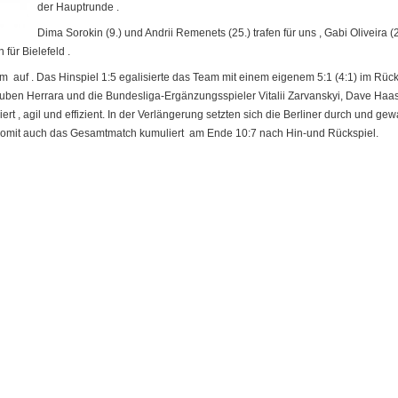
der Hauptrunde .
Dima Sorokin (9.) und Andrii Remenets (25.) trafen für uns , Gabi Oliveira 
 für Bielefeld .
m auf . Das Hinspiel 1:5 egalisierte das Team mit einem eigenem 5:1 (4:1) im Rüc
Ruben Herrara und die Bundesliga-Ergänzungsspieler Vitalii Zarvanskyi, Dave Haas
rt , agil und effizient. In der Verlängerung setzten sich die Berliner durch und g
 somit auch das Gesamtmatch kumuliert am Ende 10:7 nach Hin-und Rückspiel.