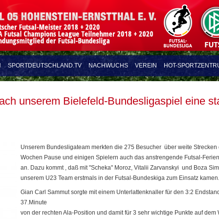
N
SPORTDEUTSCHLAND.TV
NACHWUCHS
VEREIN
HOT-SPORTZENTR
ach unserem Bielefeld-Bundesligaspiel eine st
Unserem Bundesligateam merkten die 275 Besucher über weite Strecken d
Wochen Pause und einigen Spielern auch das anstrengende Futsal-Ferien
an. Dazu kommt , daß mit "Scheka" Moroz, Vitalii Zarvanskyi und Boza Sim
unserem U23 Team erstmals in der Futsal-Bundeskiga zum Einsatz kamen
Gian Carl Sammut sorgte mit einem Unterlattenknaller für den 3:2 Endstan
37.Minute
von der rechten Ala-Position und damit für 3 sehr wichtige Punkte auf dem 